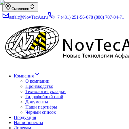
Смоленск
asfalt@NovTecAs.ru
+7 (481) 251-56-07
8 (800) 707-04-71
Компания
О компании
Производство
Технология укладки
Гидрофобный слой
Документы
Наши партнёры
Чёрный список
Продукция
Наши проекты
Дилерам